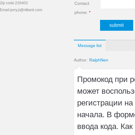
Zip code:226403
Contact
Email:jerry.ji@nttianli.com
phone:
*
submit
Message list
Author:
RalphNen
Промокод при ре
может воспольз
регистрации на
начала. В форм
ввода кода. Ка