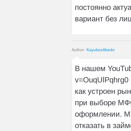
постоянно акту
вариант без ли
Author:
KayubesAbedo
В нашем YouTub
v=OuqUlPqhrg0 
как устроен ры
при выборе МФ
оформлении. М
отказать в займ