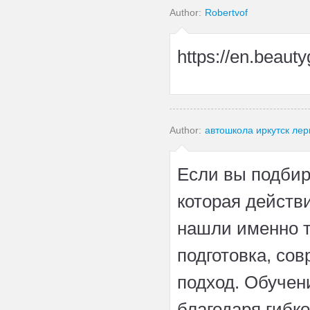
Author:
Robertvof
https://en.beau
Author:
автошкола иркутск ле
Если вы подби
которая действ
нашли именно т
подготовка, со
подход. Обучен
благодаря гибк