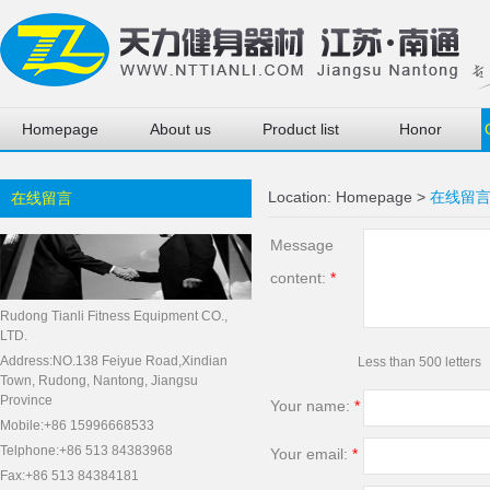
Homepage
About us
Product list
Honor
Location:
Homepage
>
在线留
在线留言
Message
content:
*
Rudong Tianli Fitness Equipment CO.,
LTD.
Address:NO.138 Feiyue Road,Xindian
Less than 500 letters
Town, Rudong, Nantong, Jiangsu
Province
Your name:
*
Mobile:+86 15996668533
Telphone:+86 513 84383968
Your email:
*
Fax:+86 513 84384181