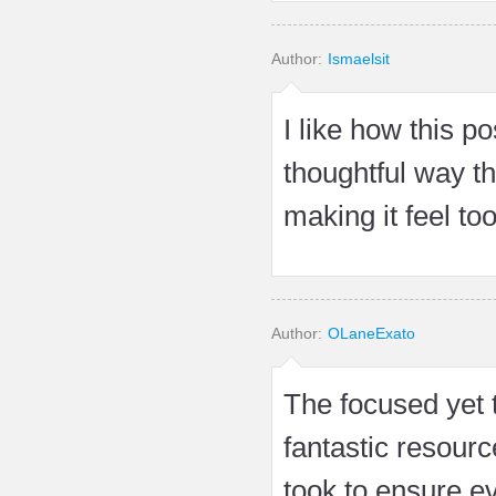
Author:
Ismaelsit
I like how this p
thoughtful way t
making it feel t
Author:
OLaneExato
The focused yet t
fantastic resourc
took to ensure ev