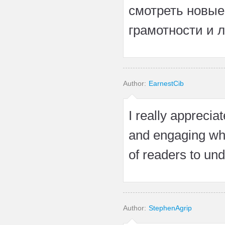
смотреть новые
грамотности и 
Author:
EarnestCib
I really apprecia
and engaging whi
of readers to un
Author:
StephenAgrip